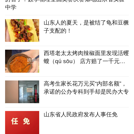
中学
山东人的夏天，是被结了龟和豆橛
子支配的！
西塔老太太烤肉辣椒面里发现活蠼
螋（qú sōu） 店方赔了一千元又
请顾客再吃一顿
高考生家长花万元买“内部名额”，
承诺的公办专科到手却是民办大专
山东省人民政府发布人事任免