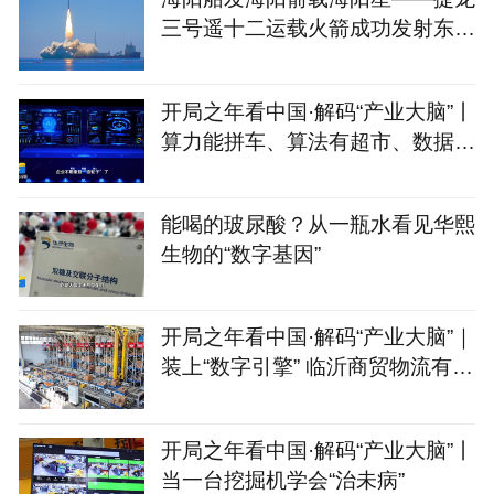
三号遥十二运载火箭成功发射东方
慧眼星座高光谱01、02
开局之年看中国·解码“产业大脑”丨
算力能拼车、算法有超市、数据不
出域！青岛市崂山
能喝的玻尿酸？从一瓶水看见华熙
生物的“数字基因”
开局之年看中国·解码“产业大脑”｜
装上“数字引擎” 临沂商贸物流有
了“聪明脑”
开局之年看中国·解码“产业大脑”丨
当一台挖掘机学会“治未病”