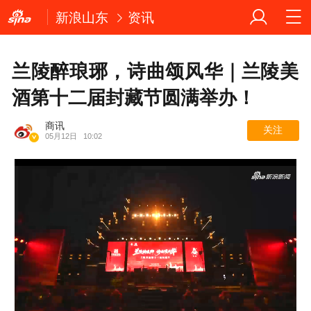
新浪山东
资讯
兰陵醉琅琊，诗曲颂风华｜兰陵美
酒第十二届封藏节圆满举办！
商讯
关注
05月12日
10:02
Loaded
: