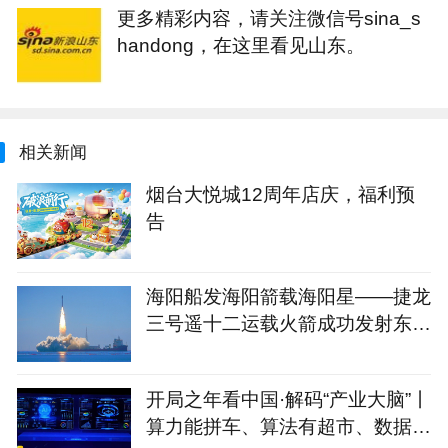
更多精彩内容，请关注微信号sina_s
handong，在这里看见山东。
相关新闻
烟台大悦城12周年店庆，福利预
告
海阳船发海阳箭载海阳星——捷龙
三号遥十二运载火箭成功发射东方
慧眼星座高光谱01、02星
开局之年看中国·解码“产业大脑”丨
算力能拼车、算法有超市、数据不