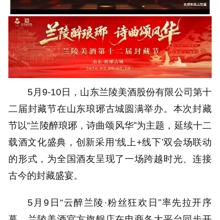
100.00%
5月9-10日，山东兰陵美酒股份有限公司第十
二届封藏节在山东琅琊古城圆满举办。本次封藏
节以“兰陵醉琅琊，诗曲颂风华”为主题，延续十二
载酒文化盛典，创新采用‘线上+线下’双会场联动
的形式，为全国酒友呈现了一场跨越时光、连接
古今的封藏盛宴。
5月9日“云醉兰陵·粉丝狂欢日”率先拉开序
幕。兰陵美酒官方旗舰店在电商各大平台同步开