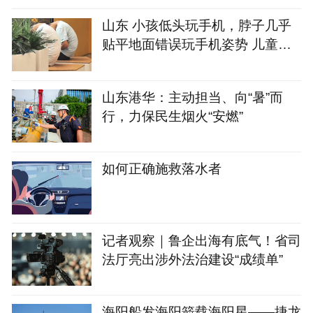
山东 小孩低头玩手机，脖子几乎
贴平地面错误玩手机姿势 儿童健
康 民生科普
山东港华：主动担当、向“暑”而
行，力保民生烟火“安燃”
如何正确施救落水者
记者观察｜鲁企出海有底气！省司
法厅亮出涉外法治建设“成绩单”
海阳船发海阳箭载海阳星——捷龙