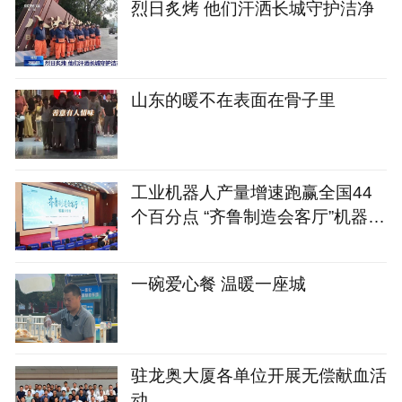
烈日炙烤 他们汗洒长城守护洁净
山东的暖不在表面在骨子里
工业机器人产量增速跑赢全国44
个百分点 “齐鲁制造会客厅”机器人
专场启幕
一碗爱心餐 温暖一座城
驻龙奥大厦各单位开展无偿献血活
动