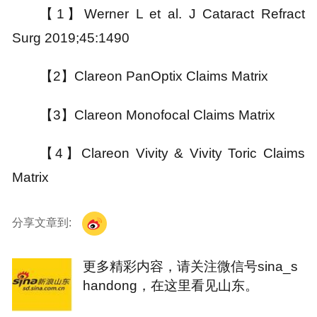
【1】
Werner L et al. J Cataract Refract
Surg 2019;45:1490
【2】
Clareon PanOptix Claims Matrix
【3】
Clareon Monofocal Claims Matrix
【4】
Clareon Vivity & Vivity Toric Claims
Matrix
分享文章到:
更多精彩内容，请关注微信号sina_s
handong，在这里看见山东。