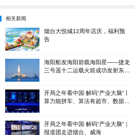
相关新闻
烟台大悦城12周年店庆，福利预
告
海阳船发海阳箭载海阳星——捷龙
三号遥十二运载火箭成功发射东方
慧眼星座高光谱01、02星
开局之年看中国·解码“产业大脑”丨
算力能拼车、算法有超市、数据不
出域！青岛市崂山区产业大脑助AI
企业“轻装上阵”
开局之年看中国·解码“产业大脑”｜
报道团走进烟台、威海