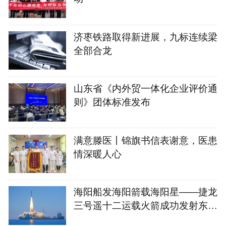
济枣铁路取得新进展，九标连续梁
全部合龙
山东省《内外贸一体化企业评价通
则》团体标准发布
满意滕医丨锦旗书信表谢意，医患
情深暖人心
海阳船发海阳箭载海阳星——捷龙
三号遥十二运载火箭成功发射东方
慧眼星座高光谱01、02