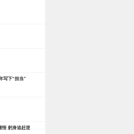
年写下“担当”
醒悟 躬身追赶逆