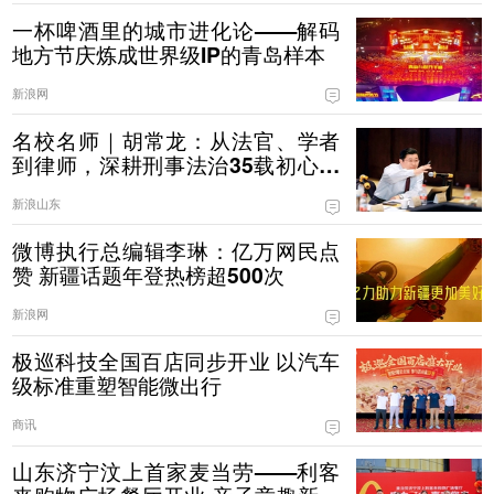
一杯啤酒里的城市进化论——解码
地方节庆炼成世界级IP的青岛样本
新浪网
名校名师｜胡常龙：从法官、学者
到律师，深耕刑事法治35载初心不
改
新浪山东
微博执行总编辑李琳：亿万网民点
赞 新疆话题年登热榜超500次
新浪网
极巡科技全国百店同步开业 以汽车
级标准重塑智能微出行
商讯
山东济宁汶上首家麦当劳——利客