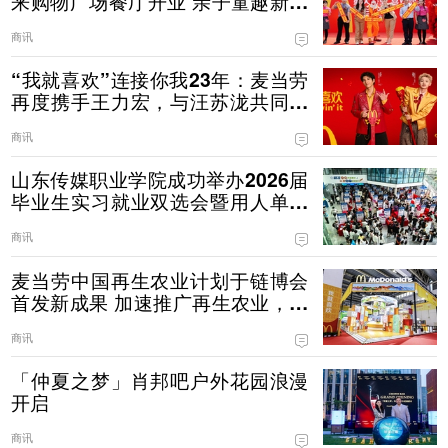
来购物广场餐厅开业 亲子童趣新体
验，让美味凝聚社区邻里
商讯
“我就喜欢”连接你我23年：麦当劳
再度携手王力宏，与汪苏泷共同传
递薯条热爱
商讯
山东传媒职业学院成功举办2026届
毕业生实习就业双选会暨用人单位
资源库签约仪式
商讯
麦当劳中国再生农业计划于链博会
首发新成果 加速推广再生农业，守
护好食材源头
商讯
「仲夏之梦」肖邦吧户外花园浪漫
开启
商讯