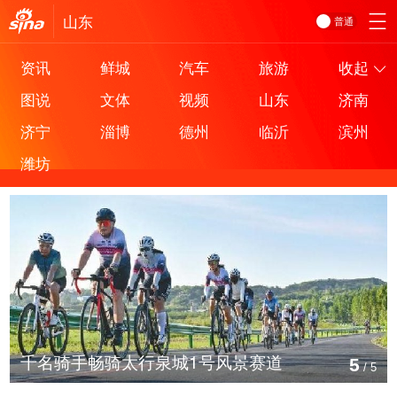
山东
普通
资讯
鲜城
汽车
旅游
收起
图说
文体
视频
山东
济南
济宁
淄博
德州
临沂
滨州
潍坊
千名骑手畅骑太行泉城1号风景赛道
5
/
5