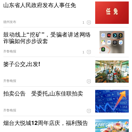
山东省人民政府发布人事任免
德州发布
1
鼓动线上“挖矿”，受骗者讲述网络
诈骗如何步步设套
齐鲁晚报
1
篓子公交,出发!
齐鲁晚报
拍卖公告 受委托,山东佳联拍卖
齐鲁晚报
烟台大悦城12周年店庆，福利预告