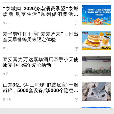
“泉城购”2026济南消费季暨“泉城
焕新 购享生活”系列促消费活动
（高新彩虹湖站）启幕
商讯
麦当劳中国开启“麦麦周末”，推出
全天早餐等周末限定体验
商讯
泰安富力万达嘉华酒店牵手小天使
康复中心端午爱心活动
商讯
山东3亿北斗工程现“脆皮底座”一掰
就碎，5000套设备成5000个隐患！
项目承建方回复
新浪网
科技筑基 场景破圈 福瑞达生物重塑