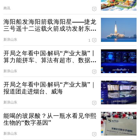
商讯
海阳船发海阳箭载海阳星——捷龙
三号遥十二运载火箭成功发射东方
慧眼星座高光谱01、02星
新浪山东
1
开局之年看中国·解码“产业大脑”丨
算力能拼车、算法有超市、数据不
出域！青岛市崂山区产业大脑助AI
新浪山东
企业“轻装上阵”
开局之年看中国·解码“产业大脑”｜
报道团走进烟台、威海
新浪山东
能喝的玻尿酸？从一瓶水看见华熙
生物的“数字基因”
新浪山东