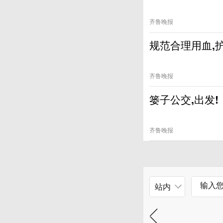
齐鲁晚报
规范合理用血,
齐鲁晚报
篓子公交,出发!
齐鲁晚报
站内