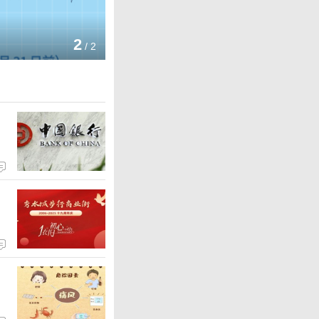
中行银联卓隽卡|勇闯世界 敢省
2
/
2