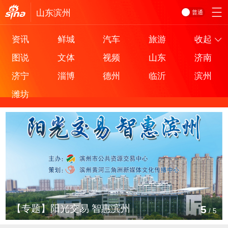
山东
滨州
普通
资讯
鲜城
汽车
旅游
收起
图说
文体
视频
山东
济南
济宁
淄博
德州
临沂
滨州
潍坊
【专题】阳光交易 智惠滨州
5
/
5