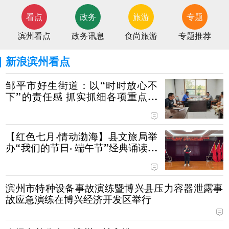
看点
政务
旅游
专题
滨州看点
政务讯息
食尚旅游
专题推荐
新浪滨州看点
邹平市好生街道：以“时时放心不
下”的责任感 抓实抓细各项重点工
作的落实
【红色七月·情动渤海】县文旅局举
办“我们的节日· 端午节”经典诵读主
题活动
滨州市特种设备事故演练暨博兴县压力容器泄露事
故应急演练在博兴经济开发区举行