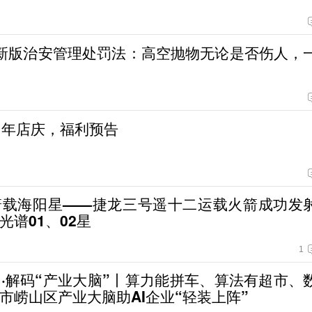
6 新版治安管理处罚法：高空抛物无论是否伤人，
周年店庆，福利预告
箭载海阳星——捷龙三号遥十二运载火箭成功发
光谱01、02星
1
·解码“产业大脑”丨算力能拼车、算法有超市、
市崂山区产业大脑助AI企业“轻装上阵”