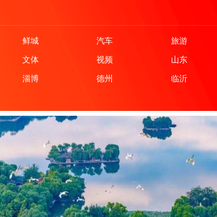
鲜城
汽车
旅游
文体
视频
山东
淄博
德州
临沂