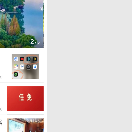
泉城消夏如何实现全民参与
千名骑手畅骑太行泉城1号风景
3
/
5
器