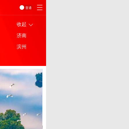
普通
收起
济南
滨州