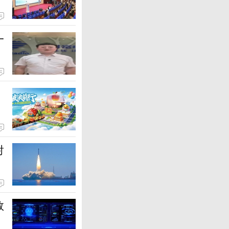
一
射
数