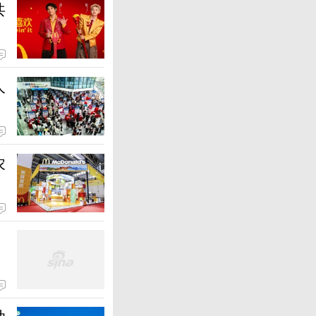
共
人
农
动