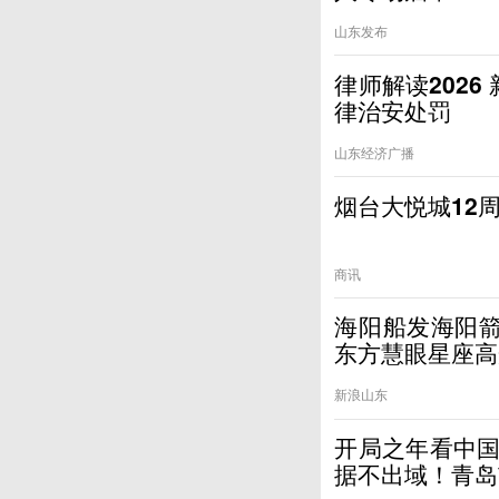
山东发布
律师解读202
律治安处罚
山东经济广播
烟台大悦城12
商讯
海阳船发海阳
东方慧眼星座高
新浪山东
开局之年看中国
据不出域！青岛