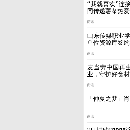
“我就喜欢”连
同传递薯条热爱
商讯
山东传媒职业学
单位资源库签约
商讯
麦当劳中国再
业，守护好食材
商讯
「仲夏之梦」肖
商讯
“泉城购”202