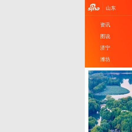
山东
资讯
图说
济宁
潍坊