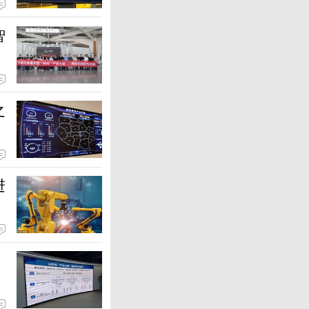
智
之
进