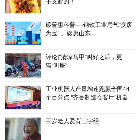
子支配的！
碳普惠科普—-钢铁工业尾气“变废
为宝”， 碳惠山东
评论|“清凉马甲”叫好之后，更
需“叫座”
工业机器人产量增速跑赢全国44
个百分点 “齐鲁制造会客厅”机器人
专场启幕
百岁老人爱背三字经