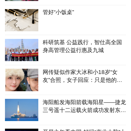
管好“小饭桌”
科研筑基 公益践行，智仕高全国
身高管理公益行惠及九城
网传疑似作家大冰和小18岁“女
友”合照，女子回应：只是他的粉
丝，并非女友，已报警
海阳船发海阳箭载海阳星——捷龙
三号遥十二运载火箭成功发射东方
慧眼星座高光谱01、02