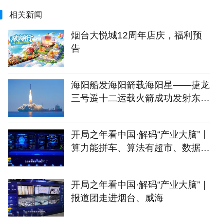
相关新闻
烟台大悦城12周年店庆，福利预
告
海阳船发海阳箭载海阳星——捷龙
三号遥十二运载火箭成功发射东方
慧眼星座高光谱01、02星
开局之年看中国·解码“产业大脑”丨
算力能拼车、算法有超市、数据不
出域！青岛市崂山区产业大脑助AI
企业“轻装上阵”
开局之年看中国·解码“产业大脑”｜
报道团走进烟台、威海