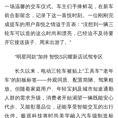
一场温馨的交车仪式。车主们手捧鲜花，在新车
前合影留念，记录下这一喜悦时刻。一位刚刚完
成提车的用户喜悦之情溢于言表：“没想到一辆三
轮车可以造的这么时尚和漂亮，已经迫不及待要
开它接送孩子、周末出游了。”
“明星同款”加持 智悦S闪耀新店试驾专区
长久以来，电动三轮车被贴上“工具车”“老年
车”的刻板标签——外观同质、配置简陋、驾乘粗
放。但随着家庭用户、年轻宝妈及城市短途通勤
人群的需求升级，消费者开始渴望一辆既能安心
代步、又能彰显品位，还能享受智能交互的出行
伙伴。极巡科技将时尚美学融入汽车级制造标