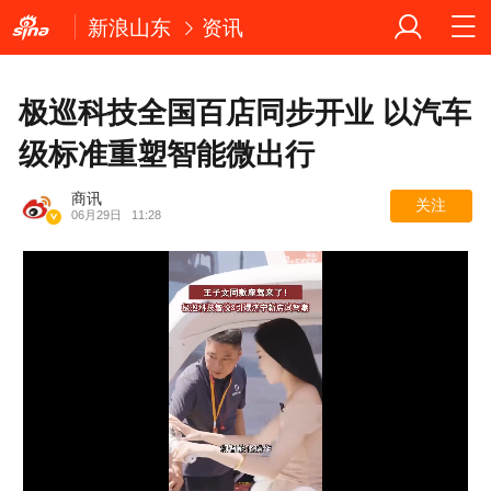
新浪山东
资讯
极巡科技全国百店同步开业 以汽车
级标准重塑智能微出行
商讯
关注
06月29日
11:28
Loaded
: