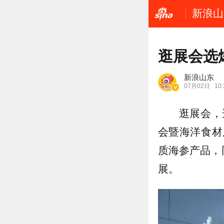
新浪山
逛展会选
新浪山东
07月02日
10:
逛展会，
会暨海洋食材
质海参产品，
展。