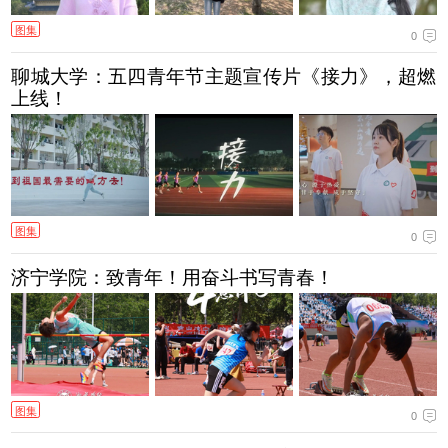
图集
0
聊城大学：五四青年节主题宣传片《接力》，超燃
上线！
图集
0
济宁学院：致青年！用奋斗书写青春！
图集
0