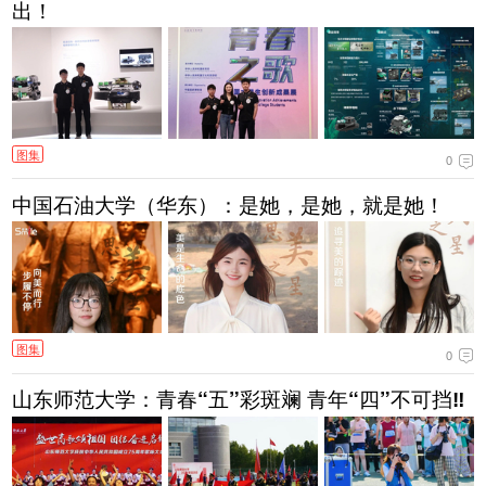
出！
图集
0
中国石油大学（华东）：是她，是她，就是她！
图集
0
山东师范大学：青春“五”彩斑斓 青年“四”不可挡‼️