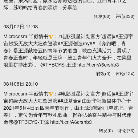
底座。乘风而起，做永远赤诚热烈的自己。五四青年节之
际，苏翊鸣给青春的演讲，分享给 ​
转发(68)
评论(238)
08月07日 11:08
Microcosm-半截情书
：
#电影孤星计划官方[超话]##王源宇
宙超级无敌大大狂欢巡演##王源创造roy6# 《奔跑吧，青
春》是王源献给五四青年节的歌曲，歌曲充满活力，展现了
青春正当时，年轻就是王牌，鼓励青年们火力全开，在风里
浪里拼搏出彩 。 @TFBOYS-王源 http://t.cn/A6crshb3 ​
转发(0)
评论(124)
08月08日 23:10
Microcosm-半截情书
：
#电影孤星计划官方[超话]##王源宇
宙超级无敌大大狂欢巡演##源基金# 由新华社新媒体中心于
2021年5月4日五四青年节制作，由王源演唱的《奔跑吧，青
春》，定位为青年节献礼歌曲，旨在弘扬奋斗精神与时代使
命感@TFBOYS-王源 http://t.cn/A6crshb3 ​
转发(0)
评论(73)