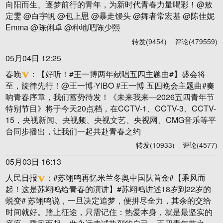
向阳而生、逐梦前行的青年，为新时代青春力量喝彩！@敖
定雯 @白宇帆 @包上恩 @暴走馒头 @舞者常宏基 @陈佳妮
Emma @陈俐卓 @种地吧陈少熙 ​
转发(9454)
评论(479559)
05月04日 12:25
春晚
：
【好听！#王一博两年献唱五四主题曲#】盛会将
至，旋律先行！@王一博·YIBO #王一博 五四晚会主题曲#奏
响青春序章，我们蓄势待发！《未来我来—2026五四青年节
特别节目》将于今天20点档，在CCTV-1、CCTV-3、CCTV-
15，央视新闻、央视频、央视文艺、央视网、CMG音乐等平
台同步播出，让我们一起共赴青春之约 ​
转发(10933)
评论(4577)
05月03日 16:13
人民日报
：
#苏翊鸣再忆米兰冬奥中国队首金#【乘风而
起！这是苏翊鸣给青春的演讲】#苏翊鸣讲述18岁到22岁的
蜕变# 苏翊鸣说，一旦决定追梦，便拼尽全力，其余的交给
时间就好。踏上征途，只需记住：热爱本身，就是最坚实的