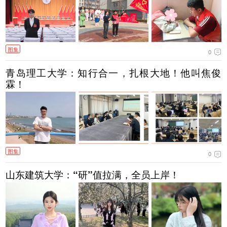
图集
0
青岛理工大学：知行合一，扎根大地！他叫焦俊
霖！
图集
0
山东建筑大学：“研”值拉满，全员上岸！