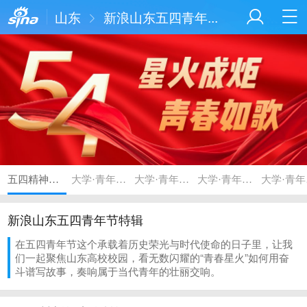
山东
新浪山东五四青年...
五四精神的“青春转译”
大学·青年说第一期
大学·青年说第二期
大学·青年说第三期
大
新浪山东五四青年节特辑
在五四青年节这个承载着历史荣光与时代使命的日子里，让我
们一起聚焦山东高校校园，看无数闪耀的“青春星火”如何用奋
斗谱写故事，奏响属于当代青年的壮丽交响。