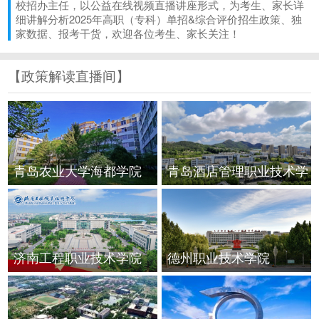
校招办主任，以公益在线视频直播讲座形式，为考生、家长详
细讲解分析2025年高职（专科）单招&综合评价招生政策、独
家数据、报考干货，欢迎各位考生、家长关注！
【政策解读直播间】
青岛农业大学海都学院
青岛酒店管理职业技术学
院
济南工程职业技术学院
德州职业技术学院