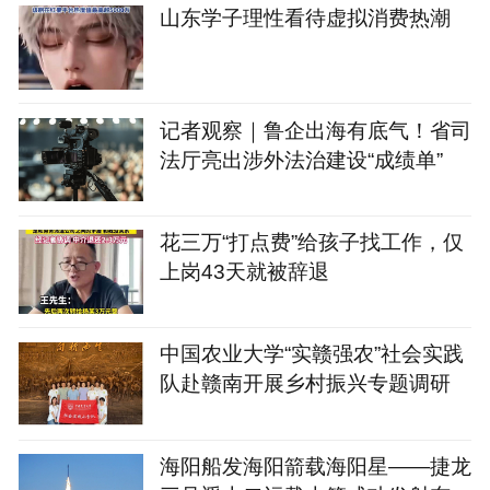
山东学子理性看待虚拟消费热潮
记者观察｜鲁企出海有底气！省司
法厅亮出涉外法治建设“成绩单”
花三万“打点费”给孩子找工作，仅
上岗43天就被辞退
中国农业大学“实赣强农”社会实践
队赴赣南开展乡村振兴专题调研
海阳船发海阳箭载海阳星——捷龙