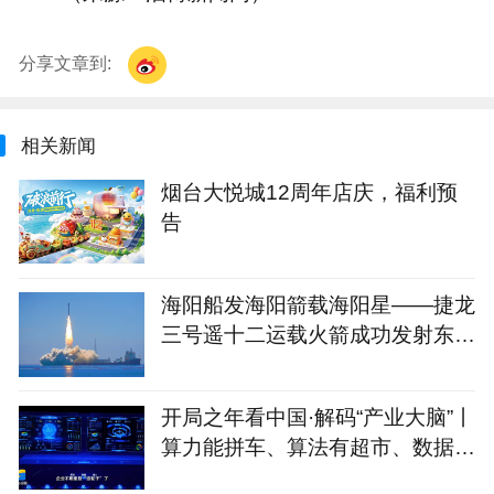
分享文章到:
相关新闻
烟台大悦城12周年店庆，福利预
告
海阳船发海阳箭载海阳星——捷龙
三号遥十二运载火箭成功发射东方
慧眼星座高光谱01、02星
开局之年看中国·解码“产业大脑”丨
算力能拼车、算法有超市、数据不
出域！青岛市崂山区产业大脑助AI