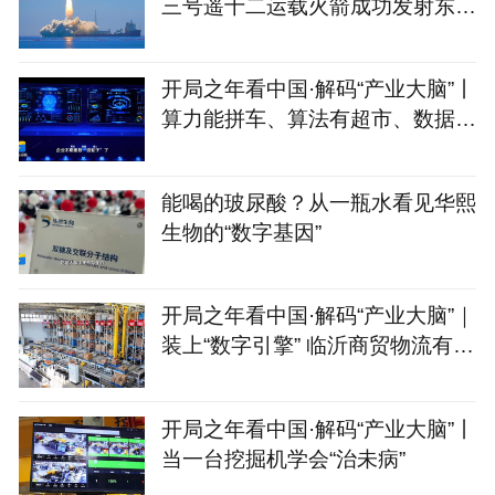
三号遥十二运载火箭成功发射东方
慧眼星座高光谱01、02
开局之年看中国·解码“产业大脑”丨
算力能拼车、算法有超市、数据不
出域！青岛市崂山
能喝的玻尿酸？从一瓶水看见华熙
生物的“数字基因”
开局之年看中国·解码“产业大脑”｜
装上“数字引擎” 临沂商贸物流有
了“聪明脑”
开局之年看中国·解码“产业大脑”丨
当一台挖掘机学会“治未病”