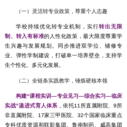
（一）灵活转专业政策，尊重个人志趣
学校持续优化转专业机制，实行
转出无限
制、转入有标准
的人性化政策，最大限度尊重学
生兴趣与发展规划。同步推进双学位、辅修专
业、弹性学制建设，打破单一培养壁垒，支持学
生个性化、多元化发展。
（二）全链条实践教学，锤炼硬核本领
构建
“课程实训—专业见习—综合实习—临床
实战”递进式育人体系
，依托1
1
所直属附院、
9
所
非直属附院、
1
7
家三甲医院、
32个国家临床重点
专科优质资源和联影集团、鲁南制药、威高集团