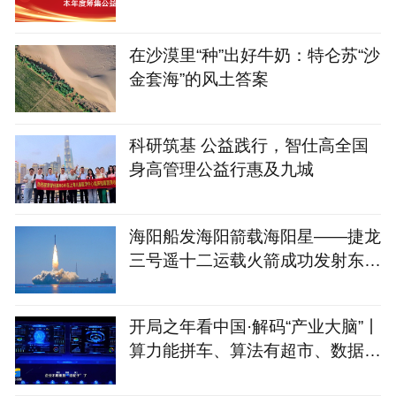
在沙漠里“种”出好牛奶：特仑苏“沙
金套海”的风土答案
科研筑基 公益践行，智仕高全国
身高管理公益行惠及九城
海阳船发海阳箭载海阳星——捷龙
三号遥十二运载火箭成功发射东方
慧眼星座高光谱01、02
开局之年看中国·解码“产业大脑”丨
算力能拼车、算法有超市、数据不
出域！青岛市崂山