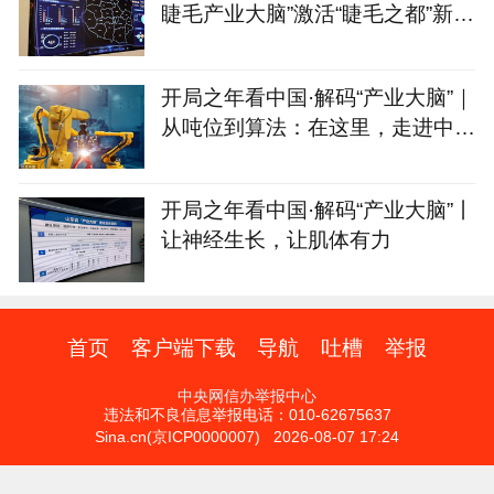
睫毛产业大脑”激活“睫毛之都”新动
能
开局之年看中国·解码“产业大脑”｜
从吨位到算法：在这里，走进中国
制造的“第二幕”
开局之年看中国·解码“产业大脑”丨
让神经生长，让肌体有力
首页
客户端下载
导航
吐槽
举报
中央网信办举报中心
违法和不良信息举报电话：010-62675637
Sina.cn(京ICP0000007) 2026-08-07 17:24