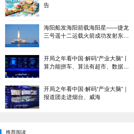
告
海阳船发海阳箭载海阳星——捷龙
三号遥十二运载火箭成功发射东方
慧眼星座高光谱01、02星
开局之年看中国·解码“产业大脑”丨
算力能拼车、算法有超市、数据不
出域！青岛市崂山区产业大脑助AI
企业“轻装上阵”
开局之年看中国·解码“产业大脑”｜
报道团走进烟台、威海
推荐阅读