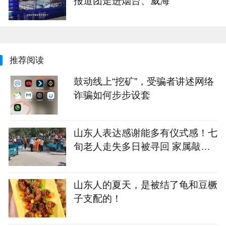
报道团走进烟台、威海
推荐阅读
鼓动线上“挖矿”，受骗者讲述网络
诈骗如何步步设套
山东人表达感谢能多有仪式感！七
旬老人走失多日被寻回 家属敲锣
打鼓感谢恩人
山东人的夏天，是被结了龟和豆橛
子支配的！