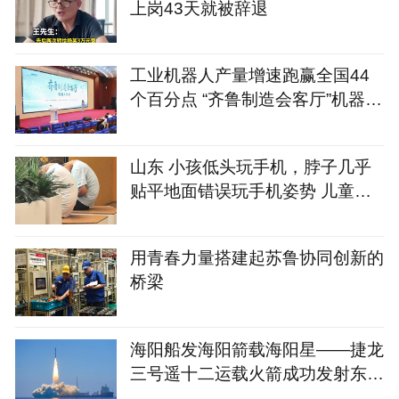
上岗43天就被辞退
工业机器人产量增速跑赢全国44
个百分点 “齐鲁制造会客厅”机器人
专场启幕
山东 小孩低头玩手机，脖子几乎
贴平地面错误玩手机姿势 儿童健
康 民生科普
用青春力量搭建起苏鲁协同创新的
桥梁
海阳船发海阳箭载海阳星——捷龙
三号遥十二运载火箭成功发射东方
慧眼星座高光谱01、02