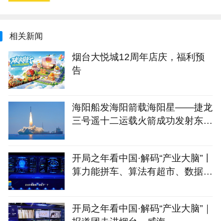
相关新闻
烟台大悦城12周年店庆，福利预
告
海阳船发海阳箭载海阳星——捷龙
三号遥十二运载火箭成功发射东方
慧眼星座高光谱01、02星
开局之年看中国·解码“产业大脑”丨
算力能拼车、算法有超市、数据不
出域！青岛市崂山区产业大脑助AI
企业“轻装上阵”
开局之年看中国·解码“产业大脑”｜