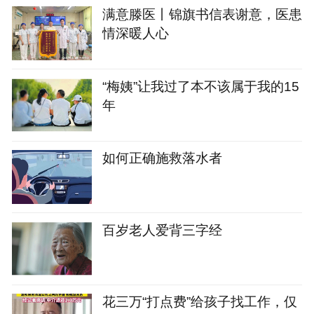
满意滕医丨锦旗书信表谢意，医患
情深暖人心
“梅姨”让我过了本不该属于我的15
年
如何正确施救落水者
百岁老人爱背三字经
花三万“打点费”给孩子找工作，仅