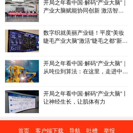
开局之年看中国·解码“产业大脑”｜
产业大脑赋能协同创新 激活智能
家居产业集群新动能
数字织就美丽产业链！平度“美妆
睫毛产业大脑”激活“睫毛之都”新动
能
开局之年看中国·解码“产业大脑”｜
从吨位到算法：在这里，走进中国
制造的“第二幕”
开局之年看中国·解码“产业大脑”丨
让神经生长，让肌体有力
首页
客户端下载
导航
吐槽
举报