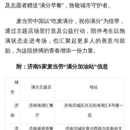
及志愿者赠送“满分早餐”，致敬城市守护者。
麦当劳中国以“吃麦满分，祝你满分”为纽带，
通过主题店场景打造及公益行动，陪伴考生以饱
满状态走进考场，也汇聚起更多人的善意与鼓
励，为这段拼搏的青春增添一份力量。
附：济南5家麦当劳“满分加油站”信息
城
满分主题店
地址
市
济
济南海潮汇餐
济南历城区兴元街海潮汇6号楼一
南
厅
层
济
济南盛唐荟餐
济南历城区唐冶西路与益新街交