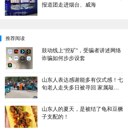
报道团走进烟台、威海
推荐阅读
鼓动线上“挖矿”，受骗者讲述网络
诈骗如何步步设套
山东人表达感谢能多有仪式感！七
旬老人走失多日被寻回 家属敲锣
打鼓感谢恩人
山东人的夏天，是被结了龟和豆橛
子支配的！