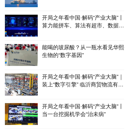
慧眼星座高光谱01、02
开局之年看中国·解码“产业大脑”丨
算力能拼车、算法有超市、数据不
出域！青岛市崂山
能喝的玻尿酸？从一瓶水看见华熙
生物的“数字基因”
开局之年看中国·解码“产业大脑”｜
装上“数字引擎” 临沂商贸物流有
了“聪明脑”
开局之年看中国·解码“产业大脑”丨
当一台挖掘机学会“治未病”