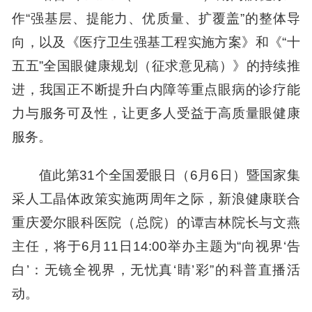
作“强基层、提能力、优质量、扩覆盖”的整体导
向，以及《医疗卫生强基工程实施方案》和《“十
五五”全国眼健康规划（征求意见稿）》的持续推
进，我国正不断提升白内障等重点眼病的诊疗能
力与服务可及性，让更多人受益于高质量眼健康
服务。
值此第31个全国爱眼日（6月6日）暨国家集
采人工晶体政策实施两周
年
之际，新浪健康联合
重庆爱尔眼科
医院
（总院）的谭吉林院长与文燕
主任
，将于6月
11
日
14
:
00
举办主题为“向视界‘告
白’：无镜全视界，无忧真‘睛’彩”的科普直播活
动。