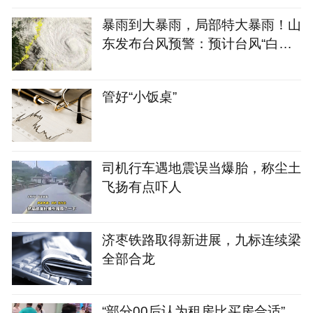
暴雨到大暴雨，局部特大暴雨！山
东发布台风预警：预计台风“白海
豚” 外围云系今天开始影响山东
【山东商报·山海新闻】
管好“小饭桌”
司机行车遇地震误当爆胎，称尘土
飞扬有点吓人
济枣铁路取得新进展，九标连续梁
全部合龙
“部分00后认为租房比买房合适”