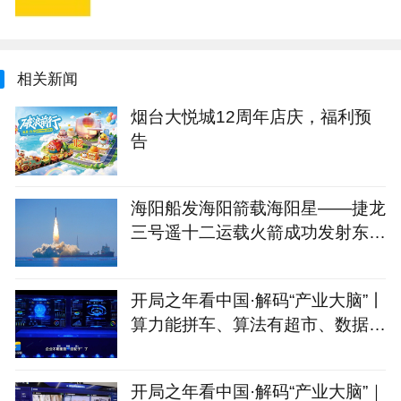
相关新闻
烟台大悦城12周年店庆，福利预
告
海阳船发海阳箭载海阳星——捷龙
三号遥十二运载火箭成功发射东方
慧眼星座高光谱01、02星
开局之年看中国·解码“产业大脑”丨
算力能拼车、算法有超市、数据不
出域！青岛市崂山区产业大脑助AI
企业“轻装上阵”
开局之年看中国·解码“产业大脑”｜