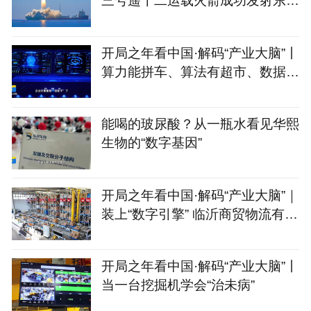
三号遥十二运载火箭成功发射东方
慧眼星座高光谱01、02
开局之年看中国·解码“产业大脑”丨
算力能拼车、算法有超市、数据不
出域！青岛市崂山
能喝的玻尿酸？从一瓶水看见华熙
生物的“数字基因”
开局之年看中国·解码“产业大脑”｜
装上“数字引擎” 临沂商贸物流有
了“聪明脑”
开局之年看中国·解码“产业大脑”丨
当一台挖掘机学会“治未病”