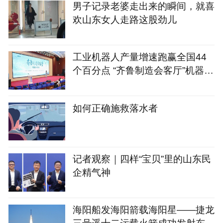
男子记录老婆走出来的瞬间，就喜
欢山东女人走路这股劲儿
工业机器人产量增速跑赢全国44
个百分点 “齐鲁制造会客厅”机器人
专场启幕
如何正确施救落水者
记者观察｜四样“宝贝”里的山东民
企精气神
海阳船发海阳箭载海阳星——捷龙