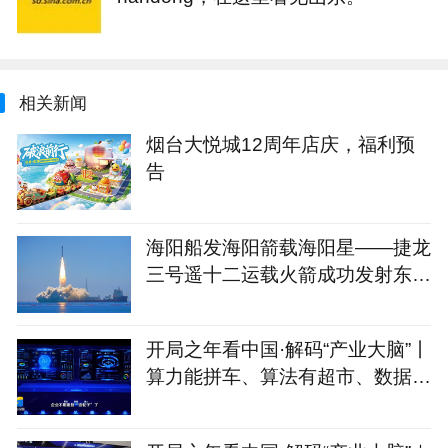
相关新闻
烟台大悦城12周年店庆，福利预
告
海阳船发海阳箭载海阳星——捷龙
三号遥十二运载火箭成功发射东方
慧眼星座高光谱01、02星
开局之年看中国·解码“产业大脑”丨
算力能拼车、算法有超市、数据不
出域！青岛市崂山区产业大脑助AI
企业“轻装上阵”