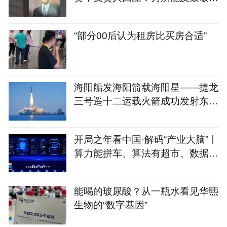
家脊梁
“部分00后认为租房比买房合适”
海阳船发海阳箭载海阳星——捷龙
三号遥十二运载火箭成功发射东方
慧眼星座高光谱01、02
开局之年看中国·解码“产业大脑”丨
算力能拼车、算法有超市、数据不
出域！青岛市崂山
能喝的玻尿酸？从一瓶水看见华熙
生物的“数字基因”