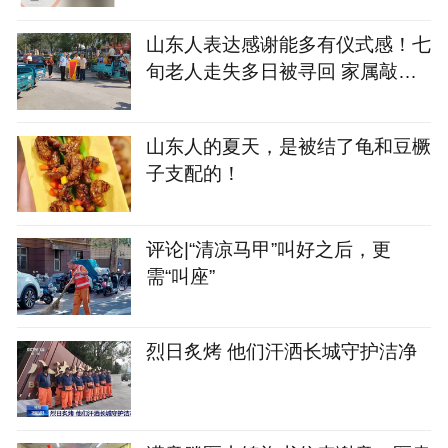
山东人表达感谢能多有仪式感！七
旬老人走失多日被寻回 家属敲锣
打鼓感谢恩人
山东人的夏天，是被结了龟和豆橛
子支配的！
评论|“清凉马甲”叫好之后，更
需“叫座”
烈日炙烤 他们汗洒长城守护洁净