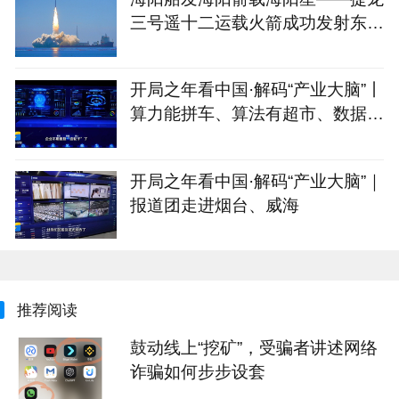
三号遥十二运载火箭成功发射东方
慧眼星座高光谱01、02星
开局之年看中国·解码“产业大脑”丨
算力能拼车、算法有超市、数据不
出域！青岛市崂山区产业大脑助AI
企业“轻装上阵”
开局之年看中国·解码“产业大脑”｜
报道团走进烟台、威海
推荐阅读
鼓动线上“挖矿”，受骗者讲述网络
诈骗如何步步设套