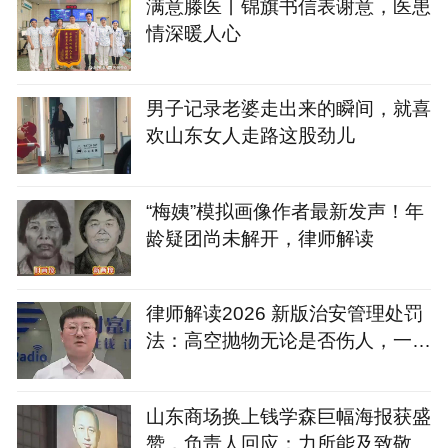
满意滕医丨锦旗书信表谢意，医患
情深暖人心
男子记录老婆走出来的瞬间，就喜
欢山东女人走路这股劲儿
“梅姨”模拟画像作者最新发声！年
龄疑团尚未解开，律师解读
律师解读2026 新版治安管理处罚
法：高空抛物无论是否伤人，一律
治安处罚
山东商场换上钱学森巨幅海报获盛
赞，负责人回应：力所能及致敬国