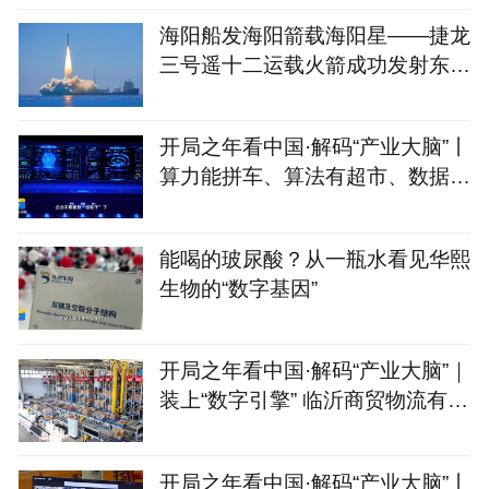
海阳船发海阳箭载海阳星——捷龙
三号遥十二运载火箭成功发射东方
慧眼星座高光谱01、02
开局之年看中国·解码“产业大脑”丨
算力能拼车、算法有超市、数据不
出域！青岛市崂山
能喝的玻尿酸？从一瓶水看见华熙
生物的“数字基因”
开局之年看中国·解码“产业大脑”｜
装上“数字引擎” 临沂商贸物流有
了“聪明脑”
开局之年看中国·解码“产业大脑”丨