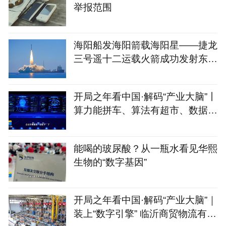
举报范围
海阳船发海阳箭载海阳星——捷龙
三号遥十二运载火箭成功发射东方
慧眼星座高光谱01、02
开局之年看中国·解码“产业大脑”丨
算力能拼车、算法有超市、数据不
出域！青岛市崂山
能喝的玻尿酸？从一瓶水看见华熙
生物的“数字基因”
开局之年看中国·解码“产业大脑”｜
装上“数字引擎” 临沂商贸物流有