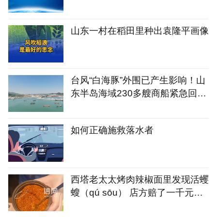
山东一村在稻田里种出袁隆平画像
台风“白海豚”外围已产生影响！山
东半岛海域230多艘商船紧急回港
避风
如何正确施救落水者
西塔老太太烤肉辣椒面里发现活蠼
螋（qú sōu） 店方赔了一千元又
请顾客再吃一顿