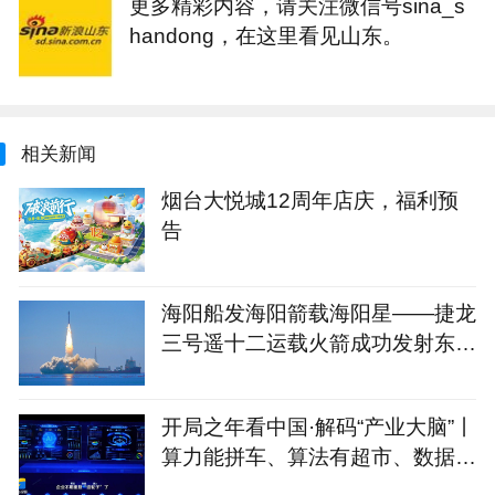
更多精彩内容，请关注微信号sina_s
handong，在这里看见山东。
相关新闻
烟台大悦城12周年店庆，福利预
告
海阳船发海阳箭载海阳星——捷龙
三号遥十二运载火箭成功发射东方
慧眼星座高光谱01、02星
开局之年看中国·解码“产业大脑”丨
算力能拼车、算法有超市、数据不
出域！青岛市崂山区产业大脑助AI