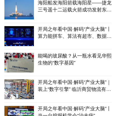
海阳船发海阳箭载海阳星——捷龙
三号遥十二运载火箭成功发射东方
慧眼星座高光谱01、02
开局之年看中国·解码“产业大脑”丨
算力能拼车、算法有超市、数据不
出域！青岛市崂山
能喝的玻尿酸？从一瓶水看见华熙
生物的“数字基因”
开局之年看中国·解码“产业大脑”｜
装上“数字引擎” 临沂商贸物流有
了“聪明脑”
开局之年看中国·解码“产业大脑”丨
当一台挖掘机学会“治未病”