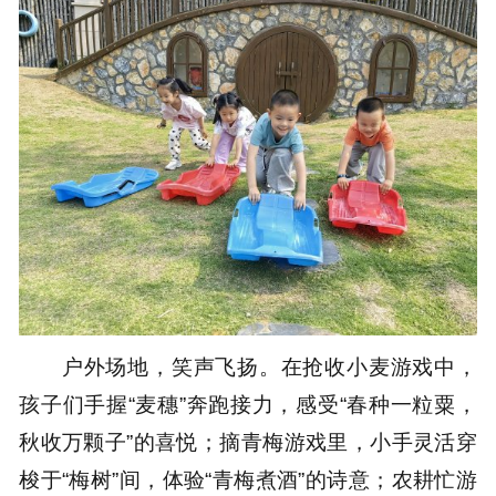
户外场地，笑声飞扬。在抢收小麦游戏中，
孩子们手握“麦穗”奔跑接力，感受“春种一粒粟，
秋收万颗子”的喜悦；摘青梅游戏里，小手灵活穿
梭于“梅树”间，体验“青梅煮酒”的诗意；农耕忙游