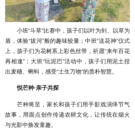
小班“斗草”比赛中，孩子们以叶为剑、以草为
盾，体验“拔河”般的趣味较量；中班“送花神”仪式
上，孩子们为花树系上彩色丝带，祈愿“来年百花
再相逢”；大班“玩泥巴”活动中，孩子们用泥土捏
出麦穗、蝌蚪，感受“土生万物”的质朴智慧。
悦芒种·亲子共探
芒种将至，家长和孩子们用手影戏演绎节气
故事，用面点创作传递农耕文化，让传统在烟火
与光影中焕发童趣。