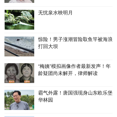
无忧泉水映明月
惊险！男子涨潮冒险取鱼竿被海浪
打回大坝
“梅姨”模拟画像作者最新发声！年
龄疑团尚未解开，律师解读
霸气外露！唐国强现身山东欧乐堡
华林园