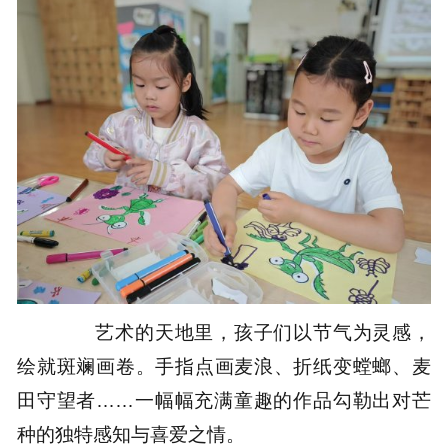
艺术的天地里，孩子们以节气为灵感，
绘就斑斓画卷。手指点画麦浪、折纸变螳螂、麦
田守望者……一幅幅充满童趣的作品勾勒出对芒
种的独特感知与喜爱之情。