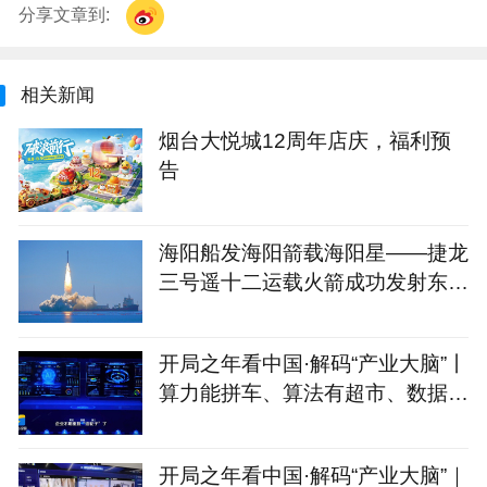
分享文章到:
相关新闻
烟台大悦城12周年店庆，福利预
告
海阳船发海阳箭载海阳星——捷龙
三号遥十二运载火箭成功发射东方
慧眼星座高光谱01、02星
开局之年看中国·解码“产业大脑”丨
算力能拼车、算法有超市、数据不
出域！青岛市崂山区产业大脑助AI
企业“轻装上阵”
开局之年看中国·解码“产业大脑”｜