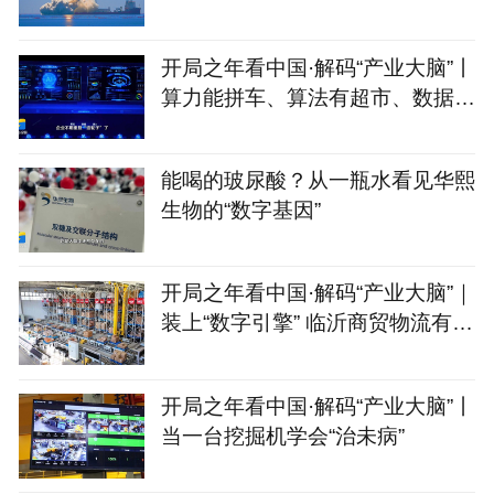
慧眼星座高光谱01、02
开局之年看中国·解码“产业大脑”丨
算力能拼车、算法有超市、数据不
出域！青岛市崂山
能喝的玻尿酸？从一瓶水看见华熙
生物的“数字基因”
开局之年看中国·解码“产业大脑”｜
装上“数字引擎” 临沂商贸物流有
了“聪明脑”
开局之年看中国·解码“产业大脑”丨
当一台挖掘机学会“治未病”