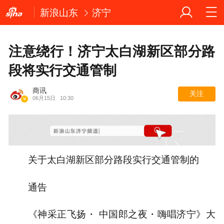
新浪山东
济宁
注意绕行！济宁太白湖新区部分路
段将实行交通管制
商讯
关注
06月15日
10:30
关于太白湖新区部分路段实行交通管制的
通告
《神采正飞扬・ 中国郎之夜・嗨唱济宁》大