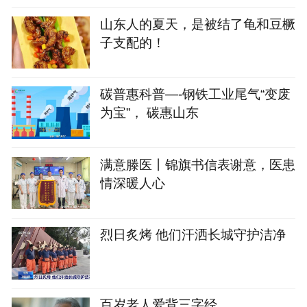
山东人的夏天，是被结了龟和豆橛
子支配的！
碳普惠科普—-钢铁工业尾气“变废
为宝”， 碳惠山东
满意滕医丨锦旗书信表谢意，医患
情深暖人心
烈日炙烤 他们汗洒长城守护洁净
百岁老人爱背三字经