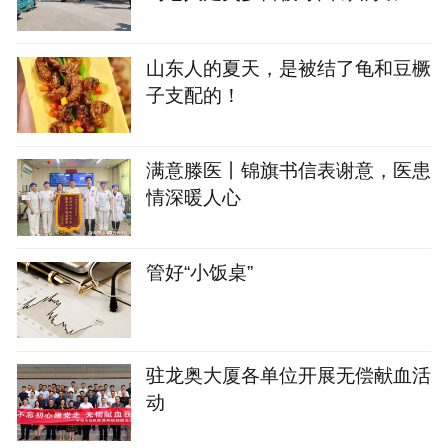
打鼓感谢恩人
山东人的夏天，是被结了龟和豆橛
子支配的！
满意滕医丨锦旗书信表谢意，医患
情深暖人心
管好“小饭桌”
驻龙奥大厦各单位开展无偿献血活
动