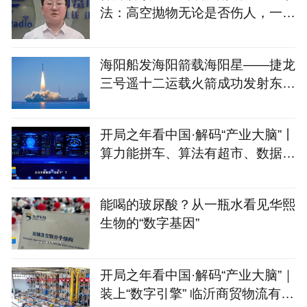
法：高空抛物无论是否伤人，一律
治安处罚
海阳船发海阳箭载海阳星——捷龙
三号遥十二运载火箭成功发射东方
慧眼星座高光谱01、02
开局之年看中国·解码“产业大脑”丨
算力能拼车、算法有超市、数据不
出域！青岛市崂山
能喝的玻尿酸？从一瓶水看见华熙
生物的“数字基因”
开局之年看中国·解码“产业大脑”｜
装上“数字引擎” 临沂商贸物流有