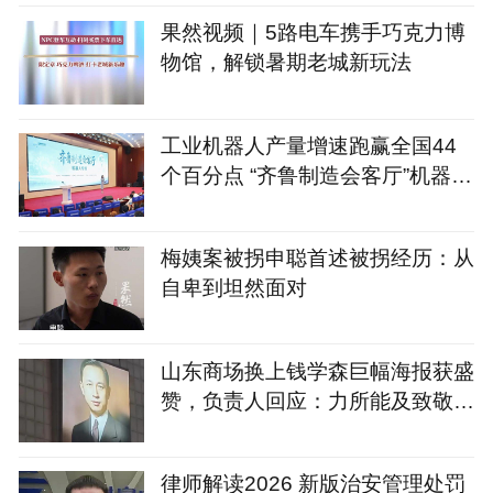
果然视频｜5路电车携手巧克力博
物馆，解锁暑期老城新玩法
工业机器人产量增速跑赢全国44
个百分点 “齐鲁制造会客厅”机器人
专场启幕
梅姨案被拐申聪首述被拐经历：从
自卑到坦然面对
山东商场换上钱学森巨幅海报获盛
赞，负责人回应：力所能及致敬国
家脊梁
律师解读2026 新版治安管理处罚