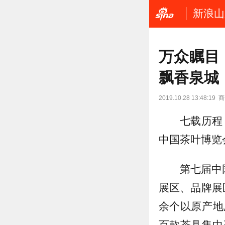
新浪山
万众瞩目
飘香泉城
2019.10.28 13:48:19
商
七载历程
中国茶叶博览
第七届中
展区、品牌展
余个以原产地
百款茶具集中