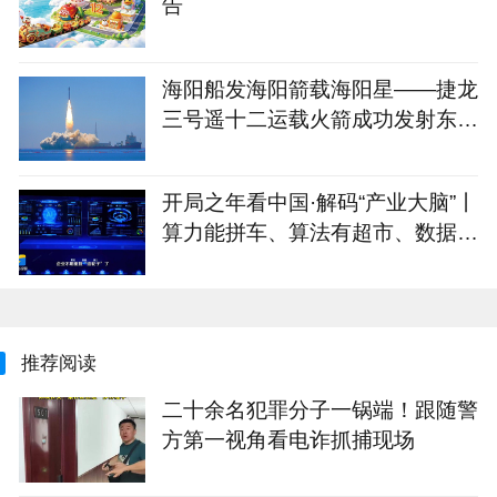
告
海阳船发海阳箭载海阳星——捷龙
三号遥十二运载火箭成功发射东方
慧眼星座高光谱01、02星
开局之年看中国·解码“产业大脑”丨
算力能拼车、算法有超市、数据不
出域！青岛市崂山区产业大脑助AI
企业“轻装上阵”
推荐阅读
二十余名犯罪分子一锅端！跟随警
方第一视角看电诈抓捕现场