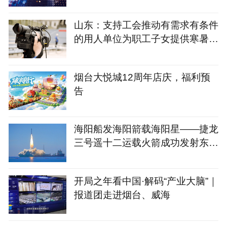
山东：支持工会推动有需求有条件
的用人单位为职工子女提供寒暑假
托管服务
烟台大悦城12周年店庆，福利预
告
海阳船发海阳箭载海阳星——捷龙
三号遥十二运载火箭成功发射东方
慧眼星座高光谱01、02
开局之年看中国·解码“产业大脑”｜
报道团走进烟台、威海