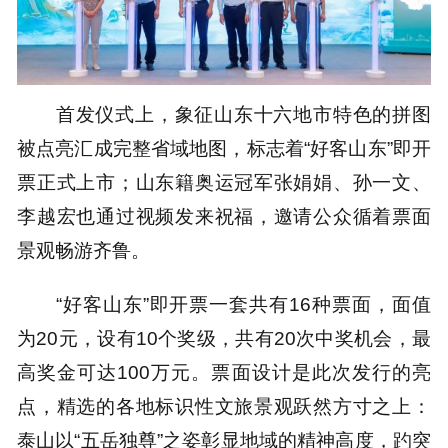
首发仪式上，象征山东十六地市特色的拼图
被点亮汇成完整省域地图，标志着“好客山东”即开
票正式上市；山东籍奥运冠军张娟娟、孙一文、
李越宏也通过视频发来祝福，邀请公众循着票面
景观畅游齐鲁。
“好客山东”即开票一套共有16种票面，面值
为20元，设有10个奖级，共有20次中奖机会，最
高奖金可达100万元。票面设计是此次发行的亮
点，精选的各地标识性文旅景观跃然方寸之上：
泰山以“五岳独尊”之姿彰显地域的精神高度，趵突