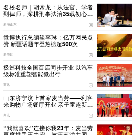
名校名师｜胡常龙：从法官、学者
到律师，深耕刑事法治35载初心不
改
新浪山东
微博执行总编辑李琳：亿万网民点
赞 新疆话题年登热榜超500次
新浪网
极巡科技全国百店同步开业 以汽车
级标准重塑智能微出行
商讯
山东济宁汶上首家麦当劳——利客
来购物广场餐厅开业 亲子童趣新体
验，让美味凝聚社区邻里
商讯
“我就喜欢”连接你我23年：麦当劳
再度携手王力宏，与汪苏泷共同传