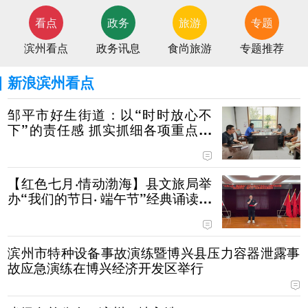
看点
政务
旅游
专题
滨州看点
政务讯息
食尚旅游
专题推荐
新浪滨州看点
邹平市好生街道：以“时时放心不
下”的责任感 抓实抓细各项重点工
作的落实
【红色七月·情动渤海】县文旅局举
办“我们的节日· 端午节”经典诵读主
题活动
滨州市特种设备事故演练暨博兴县压力容器泄露事
故应急演练在博兴经济开发区举行