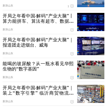
慧眼星座高光谱01、02星
新浪山东
1
开局之年看中国·解码“产业大脑”丨
算力能拼车、算法有超市、数据不
出域！青岛市崂山区产业大脑助AI
新浪山东
企业“轻装上阵”
开局之年看中国·解码“产业大脑”｜
报道团走进烟台、威海
新浪山东
能喝的玻尿酸？从一瓶水看见华熙
生物的“数字基因”
新浪山东
开局之年看中国·解码“产业大脑”｜
装上“数字引擎” 临沂商贸物流有
了“聪明脑”
新浪山东