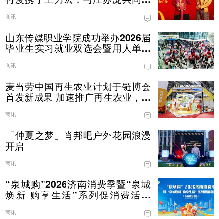
递薯条热爱
商讯
山东传媒职业学院成功举办2026届
毕业生实习就业双选会暨用人单位
资源库签约仪式
商讯
麦当劳中国再生农业计划于链博会
首发新成果 加速推广再生农业，守
护好食材源头
商讯
「仲夏之梦」肖邦吧户外花园浪漫
开启
商讯
“泉城购”2026济南消费季暨“泉城
焕新 购享生活”系列促消费活动
（高新彩虹湖站）启幕
商讯