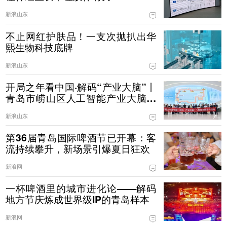
新浪山东
不止网红护肤品！一支次抛扒出华
熙生物科技底牌
新浪山东
开局之年看中国·解码“产业大脑”丨
青岛市崂山区人工智能产业大脑试
运营 赋能AI企业降本增效
新浪山东
第36届青岛国际啤酒节已开幕：客
流持续攀升，新场景引爆夏日狂欢
新浪网
一杯啤酒里的城市进化论——解码
地方节庆炼成世界级IP的青岛样本
新浪网