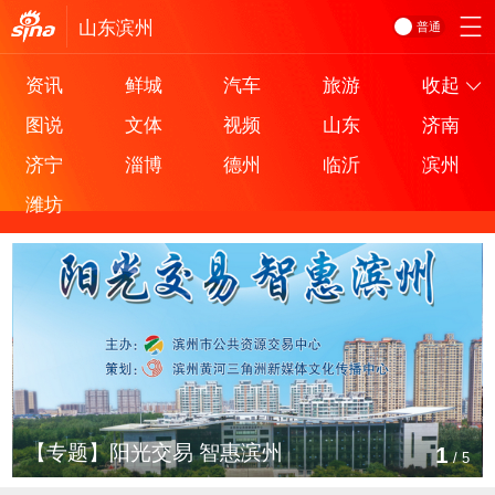
山东
滨州
普通
资讯
鲜城
汽车
旅游
收起
图说
文体
视频
山东
济南
济宁
淄博
德州
临沂
滨州
潍坊
【专题】阳光交易 智惠滨州
1
/
5