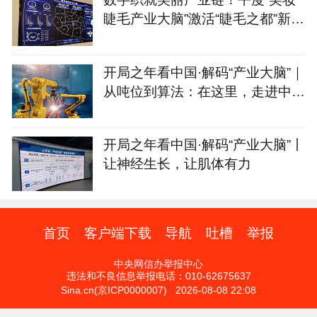
睫毛产业大脑”激活“睫毛之都”新动
能
开局之年看中国·解码“产业大脑”｜
从吨位到算法：在这里，走进中国
制造的“第二幕”
开局之年看中国·解码“产业大脑”丨
让神经生长，让肌体有力
首页
客户端下载
导航
吐槽
举报
中央网信办举报中心
违法和不良信息举报电话：010-62675637
Sina.cn(京ICP0000007) 2026-08-08 22:08