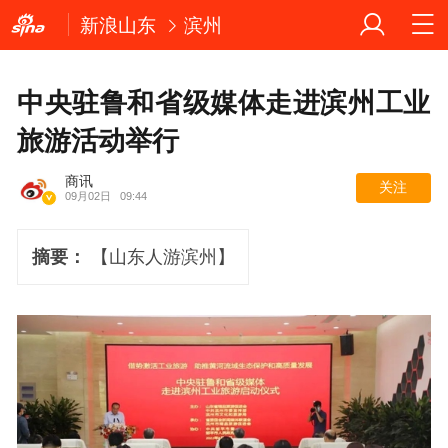
新浪山东
滨州
中央驻鲁和省级媒体走进滨州工业
旅游活动举行
商讯
关注
09月02日
09:44
摘要：
【山东人游滨州】