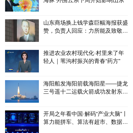
海豚”外围云系下周开始影响山东
山东商场换上钱学森巨幅海报获盛
赞，负责人回应：力所能及致敬国
家脊梁
推进农业农村现代化·村里来了年
轻人｜苇沟村振兴的青春“药方”
海阳船发海阳箭载海阳星——捷龙
三号遥十二运载火箭成功发射东方
慧眼星座高光谱01、02
开局之年看中国·解码“产业大脑”丨
算力能拼车、算法有超市、数据不
出域！青岛市崂山