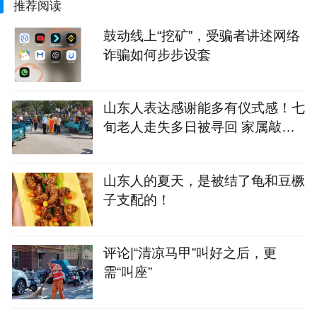
推荐阅读
鼓动线上“挖矿”，受骗者讲述网络
诈骗如何步步设套
山东人表达感谢能多有仪式感！七
旬老人走失多日被寻回 家属敲锣
打鼓感谢恩人
山东人的夏天，是被结了龟和豆橛
子支配的！
评论|“清凉马甲”叫好之后，更
需“叫座”