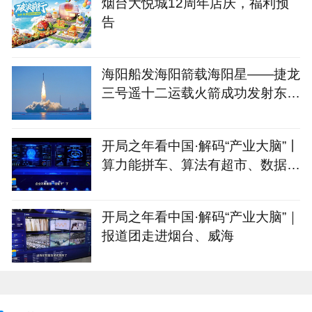
烟台大悦城12周年店庆，福利预
告
海阳船发海阳箭载海阳星——捷龙
三号遥十二运载火箭成功发射东方
慧眼星座高光谱01、02星
开局之年看中国·解码“产业大脑”丨
算力能拼车、算法有超市、数据不
出域！青岛市崂山区产业大脑助AI
企业“轻装上阵”
开局之年看中国·解码“产业大脑”｜
报道团走进烟台、威海