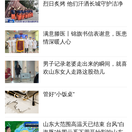
烈日炙烤 他们汗洒长城守护洁净
满意滕医丨锦旗书信表谢意，医患
情深暖人心
男子记录老婆走出来的瞬间，就喜
欢山东女人走路这股劲儿
管好“小饭桌”
山东大范围高温天已结束 台风“白