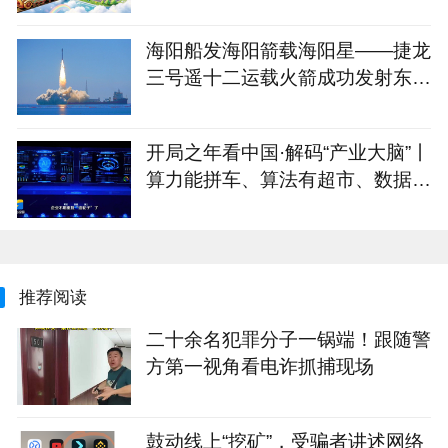
海阳船发海阳箭载海阳星——捷龙
三号遥十二运载火箭成功发射东方
慧眼星座高光谱01、02星
开局之年看中国·解码“产业大脑”丨
算力能拼车、算法有超市、数据不
出域！青岛市崂山区产业大脑助AI
企业“轻装上阵”
推荐阅读
二十余名犯罪分子一锅端！跟随警
方第一视角看电诈抓捕现场
鼓动线上“挖矿”，受骗者讲述网络