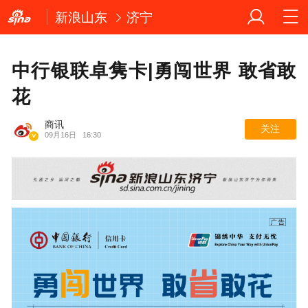
新浪山东
济宁
中行银联卓隽卡|勇闯世界 敢省敢
花
商讯
关注
09月16日
16:30