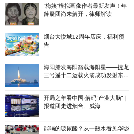
“梅姨”模拟画像作者最新发声！年
龄疑团尚未解开，律师解读
烟台大悦城12周年店庆，福利预
告
海阳船发海阳箭载海阳星——捷龙
三号遥十二运载火箭成功发射东方
慧眼星座高光谱01、02
开局之年看中国·解码“产业大脑”｜
报道团走进烟台、威海
能喝的玻尿酸？从一瓶水看见华熙