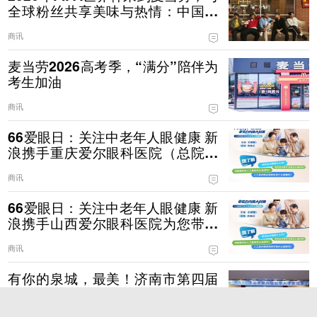
全球粉丝共享美味与热情：中国内
地推出4款限定美味，近1000家主
商讯
题餐厅，开启“你的麦当劳世界杯主
场”主题活动
麦当劳2026高考季，“满分”陪伴为
考生加油
商讯
66爱眼日：关注中老年人眼健康 新
浪携手重庆爱尔眼科医院（总院）
为您带来老花白内障科普直播
商讯
66爱眼日：关注中老年人眼健康 新
浪携手山西爱尔眼科医院为您带来
老花白内障科普直播
商讯
有你的泉城，最美！济南市第四届
驻京人才泉城荟成功举办