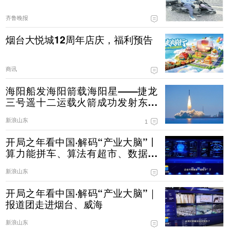
齐鲁晚报
烟台大悦城12周年店庆，福利预告
商讯
海阳船发海阳箭载海阳星——捷龙
三号遥十二运载火箭成功发射东方
慧眼星座高光谱01、02星
新浪山东
1
开局之年看中国·解码“产业大脑”丨
算力能拼车、算法有超市、数据不
出域！青岛市崂山区产业大脑助AI
新浪山东
企业“轻装上阵”
开局之年看中国·解码“产业大脑”｜
报道团走进烟台、威海
新浪山东