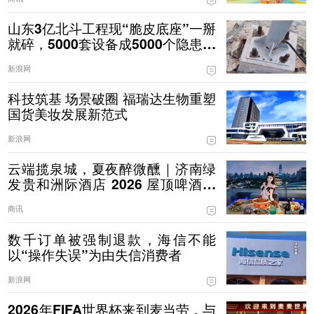
山东3亿北斗工程现“脆皮底座”一掰
就碎，5000套设备成5000个隐患！
项目承建方回复
新浪网
科技筑基 场景破圈 福瑞达生物重塑
国货美妆发展新范式
新浪网
云端揽泉城，夏夜醉微醺｜济南绿
发贵和洲际酒店 2026 屋顶啤酒花
园全新启幕
商讯
数千订单被强制退款，海信不能
以“操作失误”为由失信消费者
新浪网
2026年FIFA世界杯来到麦当劳，与