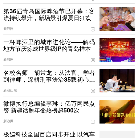
第36届青岛国际啤酒节已开幕：客
流持续攀升，新场景引爆夏日狂欢
新浪网
一杯啤酒里的城市进化论——解码
地方节庆炼成世界级IP的青岛样本
新浪网
名校名师｜胡常龙：从法官、学者
到律师，深耕刑事法治35载初心不
改
新浪山东
微博执行总编辑李琳：亿万网民点
赞 新疆话题年登热榜超500次
新浪网
极巡科技全国百店同步开业 以汽车