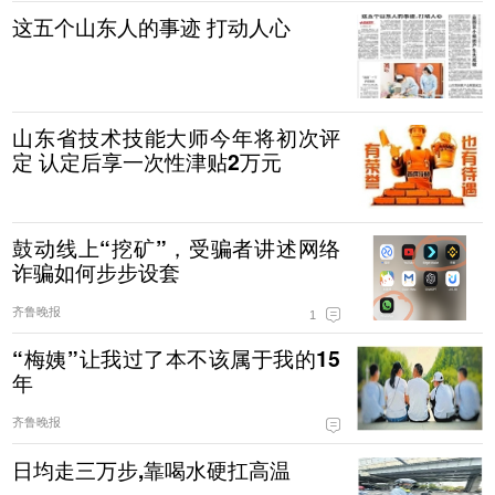
这五个山东人的事迹 打动人心
山东省技术技能大师今年将初次评
定 认定后享一次性津贴2万元
鼓动线上“挖矿”，受骗者讲述网络
诈骗如何步步设套
齐鲁晚报
1
“梅姨”让我过了本不该属于我的15
年
齐鲁晚报
日均走三万步,靠喝水硬扛高温