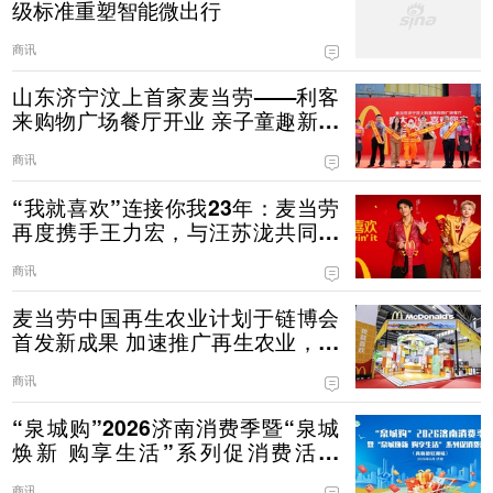
级标准重塑智能微出行
商讯
山东济宁汶上首家麦当劳——利客
来购物广场餐厅开业 亲子童趣新体
验，让美味凝聚社区邻里
商讯
“我就喜欢”连接你我23年：麦当劳
再度携手王力宏，与汪苏泷共同传
递薯条热爱
商讯
麦当劳中国再生农业计划于链博会
首发新成果 加速推广再生农业，守
护好食材源头
商讯
“泉城购”2026济南消费季暨“泉城
焕新 购享生活”系列促消费活动
（高新彩虹湖站）启幕
商讯