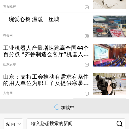
齐鲁晚报
一碗爱心餐 温暖一座城
齐鲁网
工业机器人产量增速跑赢全国44个
百分点 “齐鲁制造会客厅”机器人专
场启幕
山东发布
山东：支持工会推动有需求有条件
的用人单位为职工子女提供寒暑假
托管服务
齐鲁网
加载中
站内