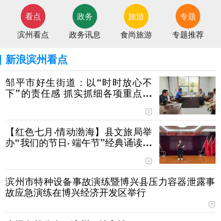
看点
政务
旅游
专题
滨州看点
政务讯息
食尚旅游
专题推荐
新浪滨州看点
邹平市好生街道：以“时时放心不
下”的责任感 抓实抓细各项重点工
作的落实
【红色七月·情动渤海】县文旅局举
办“我们的节日· 端午节”经典诵读主
题活动
滨州市特种设备事故演练暨博兴县压力容器泄露事
故应急演练在博兴经济开发区举行