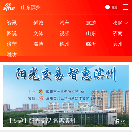
山东
滨州
普通
资讯
鲜城
汽车
旅游
收起
图说
文体
视频
山东
济南
济宁
淄博
德州
临沂
滨州
潍坊
【专题】阳光交易 智惠滨州
5
/
5