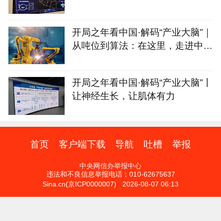
能
开局之年看中国·解码“产业大脑”｜
从吨位到算法：在这里，走进中国
制造的“第二幕”
开局之年看中国·解码“产业大脑”丨
让神经生长，让肌体有力
首页
客户端下载
导航
吐槽
举报
中央网信办举报中心
违法和不良信息举报电话：010-62675637
Sina.cn(京ICP0000007) 2026-08-07 06:13