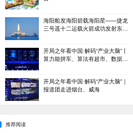
海阳船发海阳箭载海阳星——捷龙
三号遥十二运载火箭成功发射东方
慧眼星座高光谱01、02星
开局之年看中国·解码“产业大脑”丨
算力能拼车、算法有超市、数据不
出域！青岛市崂山区产业大脑助AI
企业“轻装上阵”
开局之年看中国·解码“产业大脑”｜
报道团走进烟台、威海
推荐阅读