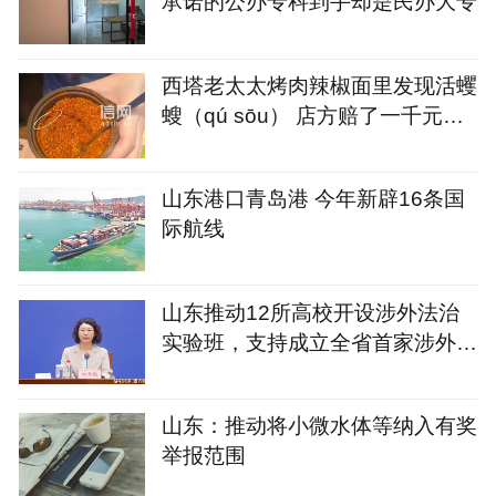
承诺的公办专科到手却是民办大专
西塔老太太烤肉辣椒面里发现活蠼
螋（qú sōu） 店方赔了一千元又
请顾客再吃一顿
山东港口青岛港 今年新辟16条国
际航线
山东推动12所高校开设涉外法治
实验班，支持成立全省首家涉外法
治学院
山东：推动将小微水体等纳入有奖
举报范围