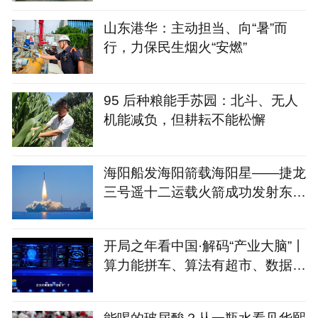
山东港华：主动担当、向“暑”而
行，力保民生烟火“安燃”
95 后种粮能手苏园：北斗、无人
机能减负，但耕耘不能松懈
海阳船发海阳箭载海阳星——捷龙
三号遥十二运载火箭成功发射东方
慧眼星座高光谱01、02
开局之年看中国·解码“产业大脑”丨
算力能拼车、算法有超市、数据不
出域！青岛市崂山